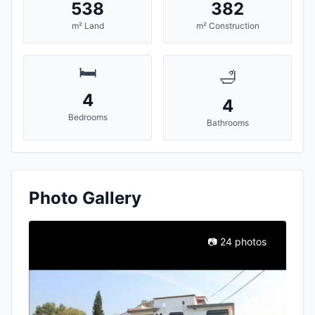
538
382
m² Land
m² Construction
🛏️
🛁
4
4
Bedrooms
Bathrooms
Photo Gallery
📷 24 photos