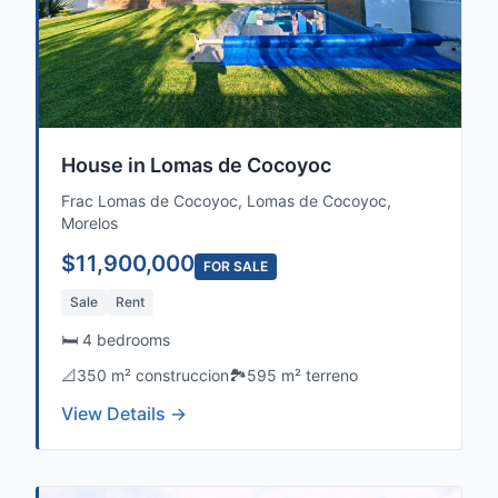
House in Lomas de Cocoyoc
Frac Lomas de Cocoyoc, Lomas de Cocoyoc,
Morelos
$11,900,000
FOR SALE
Sale
Rent
🛏️ 4 bedrooms
📐
350 m² construccion
🏞️
595 m² terreno
View Details →