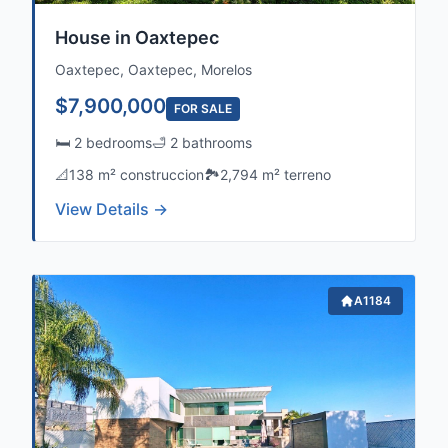
House in Oaxtepec
Oaxtepec, Oaxtepec, Morelos
$7,900,000
FOR SALE
🛏️ 2 bedrooms
🛁 2 bathrooms
📐
138 m² construccion
🏞️
2,794 m² terreno
View Details →
Sale, Rent,
A1184