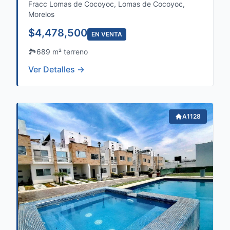
Fracc Lomas de Cocoyoc, Lomas de Cocoyoc,
Morelos
$4,478,500
EN VENTA
🏞️
689 m² terreno
Ver Detalles →
A1128