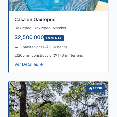
Casa en Oaxtepec
Oaxtepec, Oaxtepec, Morelos
$2,500,000
EN VENTA
🛏️ 3 habitaciones
🛁 3 ½ baños
📐
205 m² construccion
🏞️
176 m² terreno
Ver Detalles →
A1136