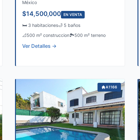
México
$14,500,000
EN VENTA
🛏️ 3 habitaciones
🛁 5 baños
📐
500 m² construccion
🏞️
500 m² terreno
Ver Detalles →
A1166