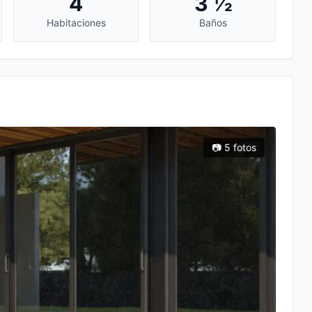
4
3 ½
Habitaciones
Baños
📷 5 fotos