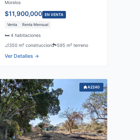
Morelos
$11,900,000
EN VENTA
Venta
Renta Mensual
🛏️ 4 habitaciones
📐
350 m² construccion
🏞️
595 m² terreno
Ver Detalles →
A2240