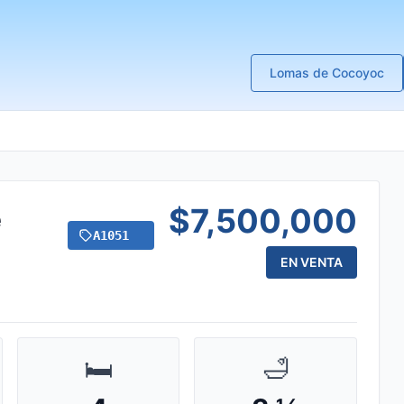
Lomas de Cocoyoc
$7,500,000
e
A1051
EN VENTA
🛏️
🛁