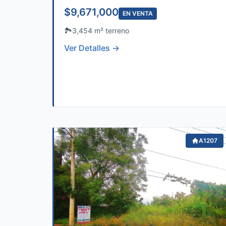
$9,671,000
EN VENTA
🏞️
3,454 m² terreno
Ver Detalles →
A1207