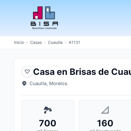
Inicio
›
Casas
›
Cuautla
›
A1131
Casa en Brisas de Cua
♡
Cuautla, Morelos.
🏞️
📐
700
160