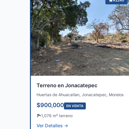
A2240
Terreno en Jonacatepec
Huertas de Ahuacatlan, Jonacatepec, Morelos
$900,000
EN VENTA
🏞️
1,076 m² terreno
Ver Detalles →