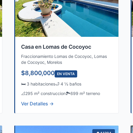
Casa en Lomas de Cocoyoc
Fraccionamiento Lomas de Cocoyoc, Lomas
de Cocoyoc, Morelos
$8,800,000
EN VENTA
🛏️ 3 habitaciones
🛁 4 ½ baños
📐
295 m² construccion
🏞️
699 m² terreno
Ver Detalles →