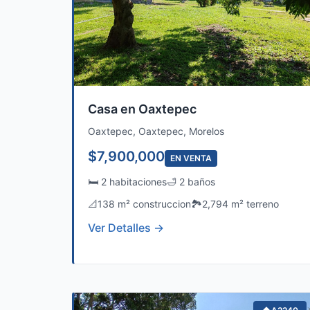
Casa en Oaxtepec
Oaxtepec, Oaxtepec, Morelos
$7,900,000
EN VENTA
🛏️ 2 habitaciones
🛁 2 baños
📐
138 m² construccion
🏞️
2,794 m² terreno
Ver Detalles →