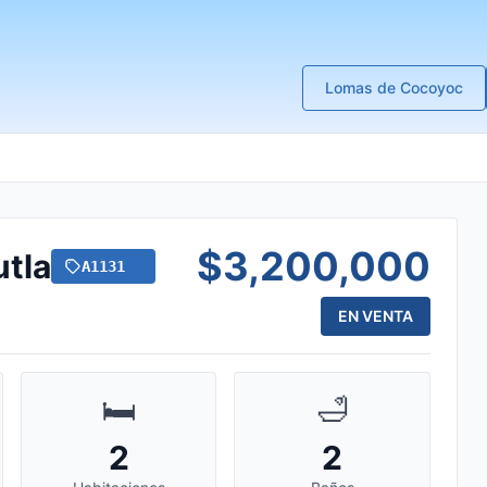
Lomas de Cocoyoc
$3,200,000
utla
A1131
EN VENTA
🛏️
🛁
2
2