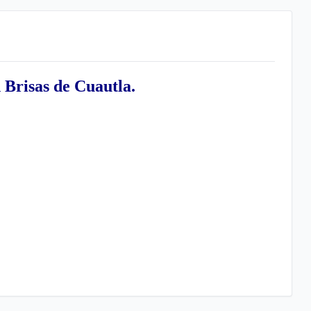
 Brisas de Cuautla.
gama.
pleto.
to con doble lavabo.