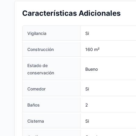
Bodega y estacionamiento techado para dos a
Características Adicionales
Venta de casa Nuev
Sala.
Me Interesa
Vigilancia
Si
Construcción
160 m²
Estado de
Bueno
conservación
Comedor
Si
Baños
2
Cisterna
Si