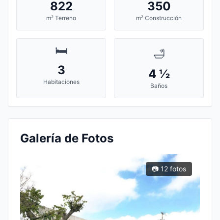
822
350
m² Terreno
m² Construcción
🛏️
🛁
3
4 ½
Habitaciones
Baños
Galería de Fotos
📷 12 fotos