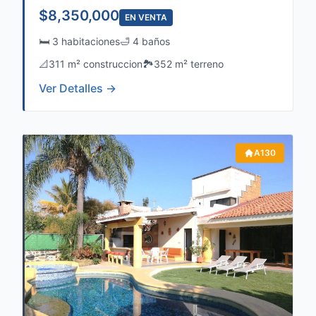
$8,350,000
EN VENTA
🛏️ 3 habitaciones
🛁 4 baños
📐
311 m² construccion
🏞️
352 m² terreno
Ver Detalles →
A130