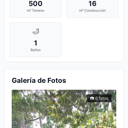
500
16
m² Terreno
m² Construcción
🛁
1
Baños
Galería de Fotos
📷 6 fotos