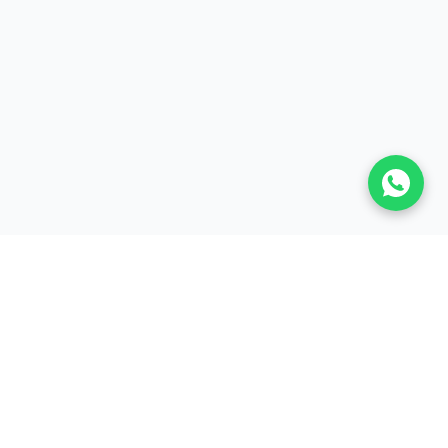
Ingresa tu email para continuar
BISA Bienes Raíces
Correo electrónico
Lomas de Cocoyoc
Morelos, 62840