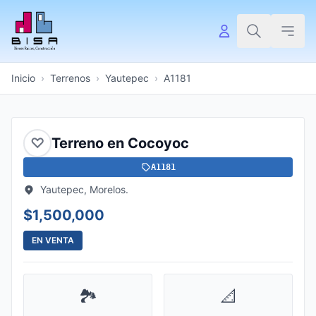
Inicio
›
Terrenos
›
Yautepec
›
A1181
♡
Terreno en Cocoyoc
A1181
Yautepec, Morelos.
$1,500,000
EN VENTA
🏞️
📐