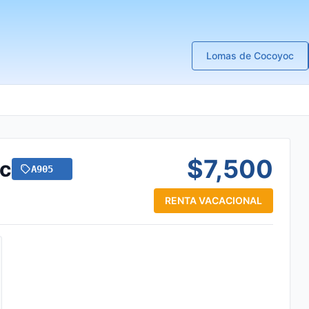
Lomas de Cocoyoc
$7,500
ec
A905
RENTA VACACIONAL