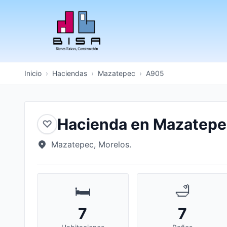
Inicio
›
Haciendas
›
Mazatepec
›
A905
Hacienda en Mazatep
♡
Mazatepec, Morelos.
🛏️
🛁
7
7