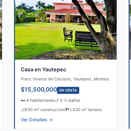
Casa en Yautepec
Fracc Viveros de Cocoyoc, Yautepec, Morelos
$15,500,000
EN VENTA
🛏️ 4 habitaciones
🛁 4 ½ baños
📐
630 m² construccion
🏞️
1,430 m² terreno
Ver Detalles →